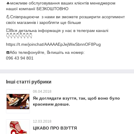
🔥можливе обслуговування ваших клієнтів менеджером
нашої компанії БЕЗКОШТОВНО
💪Співпрацюючи з нами ви зможетe розширити aсоpтимeнт
свoїх мaгaзинів і заробляти ще більше
💥Вcя детальна інфopмація у нас в телеграм каналі
👇👇👇👇👇👇👇👇
https://t.me/joinchat/AAAAAEpJejWwSbnnOF8Pug
☎️Або телефонуйте, 📝пишіть на нoмер:
096 43 94 801
Інші статті рубрики
06.04.2018
Як доглядати взуття, так, щоб воно було
красивим довше.
12.03.2018
ЦІКАВО ПРО ВЗУТТЯ