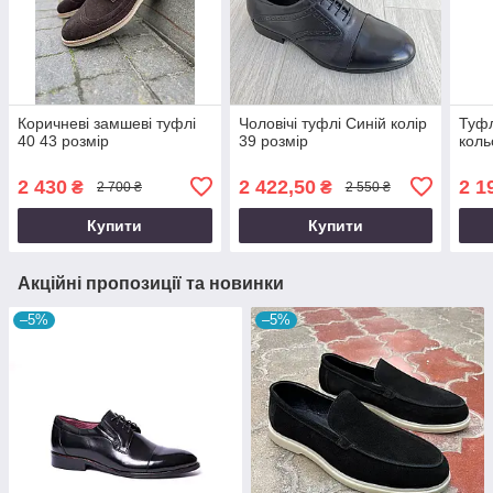
Коричневі замшеві туфлі
Чоловічі туфлі Синій колір
Туфл
40 43 розмір
39 розмір
коль
2 430
2 422,50
2 1
₴
₴
2 700 ₴
2 550 ₴
Купити
Купити
Акційні пропозиції та новинки
–5%
–5%