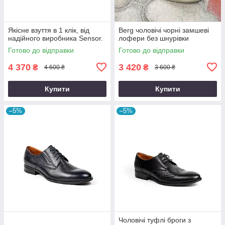
Якісне взуття в 1 клік, від
Berg чоловічі чорні замшеві
надійного виробника Sensor.
лофери без шнурівки
Готово до відправки
Готово до відправки
4 370
3 420
₴
₴
4 600 ₴
3 600 ₴
Купити
Купити
–5%
–5%
Чоловічі туфлі броги з