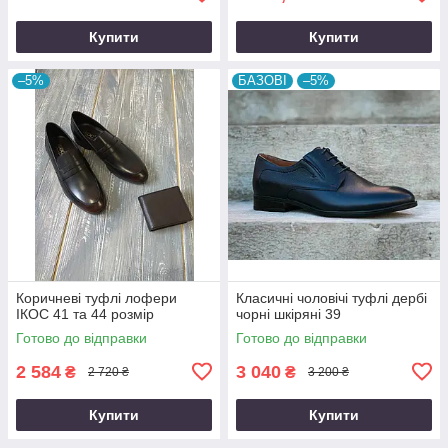
Купити
Купити
–5%
БАЗОВІ
–5%
Коричневі туфлі лофери
Класичні чоловічі туфлі дербі
ІКОС 41 та 44 розмір
чорні шкіряні 39
Готово до відправки
Готово до відправки
2 584
3 040
₴
₴
2 720 ₴
3 200 ₴
Купити
Купити