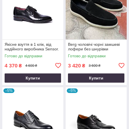
Якісне взуття в 1 клік, від
Berg чоловічі чорні замшеві
надійного виробника Sensor.
лофери без шнурівки
Готово до відправки
Готово до відправки
4 370
3 420
₴
₴
4 600 ₴
3 600 ₴
Купити
Купити
–5%
–5%