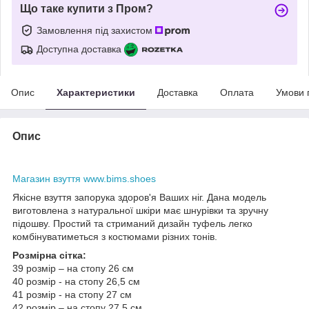
Що таке купити з Пром?
Замовлення під захистом
Доступна доставка
Опис
Характеристики
Доставка
Оплата
Умови 
Опис
Магазин взуття www.bims.shoes
Якісне взуття запорука здоров'я Ваших ніг. Дана модель
виготовлена з натуральної шкіри має шнурівки та зручну
підошву. Простий та стриманий дизайн туфель легко
комбінуватиметься з костюмами різних тонів.
Розмірна сітка:
39 розмір – на стопу 26 см
40 розмір - на стопу 26,5 см
41 розмір - на стопу 27 см
42 розмір – на стопу 27,5 см