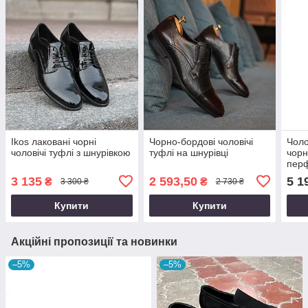
Ikos лаковані чорні
Чорно-бордові чоловічі
Чоло
чоловічі туфлі з шнурівкою
туфлі на шнурівці
чорн
пер
3 135
2 593,50
5 1
₴
₴
3 300 ₴
2 730 ₴
Купити
Купити
Акційні пропозиції та новинки
–5%
–5%