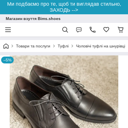
Ми подбаємо про те, щоб ти виглядав стильно,
ЗАХОДЬ -->
Магазин взуття Bims.shoes
Товари та послуги
Туфлі
Чоловічі туфлі на шнурівці
–5%