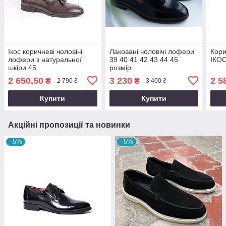
Ікос коричневі чоловічі
Лаковані чоловічі лофери
Кори
лофери з натуральної
39 40 41 42 43 44 45
ІКОС
шкіри 45
розмір
2 650,50
3 230
2 5
₴
₴
2 790 ₴
3 400 ₴
Купити
Купити
Акційні пропозиції та новинки
–5%
–5%