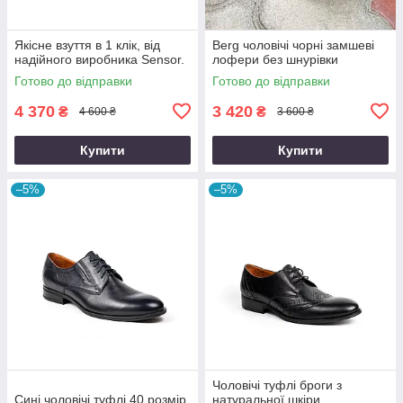
Якісне взуття в 1 клік, від
Berg чоловічі чорні замшеві
надійного виробника Sensor.
лофери без шнурівки
Готово до відправки
Готово до відправки
4 370
3 420
₴
₴
4 600 ₴
3 600 ₴
Купити
Купити
–5%
–5%
Чоловічі туфлі броги з
Сині чоловічі туфлі 40 розмір
натуральної шкіри