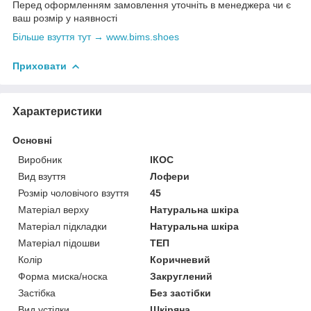
Перед оформленням замовлення уточніть в менеджера чи є
ваш розмір у наявності
Більше взуття тут → www.bims.shoes
Приховати
Характеристики
Основні
Виробник
ІКОС
Вид взуття
Лофери
Розмір чоловічого взуття
45
Матеріал верху
Натуральна шкіра
Матеріал підкладки
Натуральна шкіра
Матеріал підошви
ТЕП
Колір
Коричневий
Форма миска/носка
Закруглений
Застібка
Без застібки
Вид устілки
Шкіряна