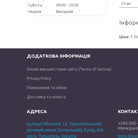
Стан
Субота
09:00
20:00
Неділя
Вихідний
Інформ
Ціна:
3 36
ДОДАТКОВА ІНФОРМАЦІЯ
Умови використання сайту (Terms of Service)
Privacy Policy
Повернення та обмін
Доставка та оплата
+380 (96)
вулиця Оболоня, 13, Тернопільський
Менеджер
речовий ринок (польський), 8 ряд, 60к
кіоск, Тернопіль, Україна
bims.sho