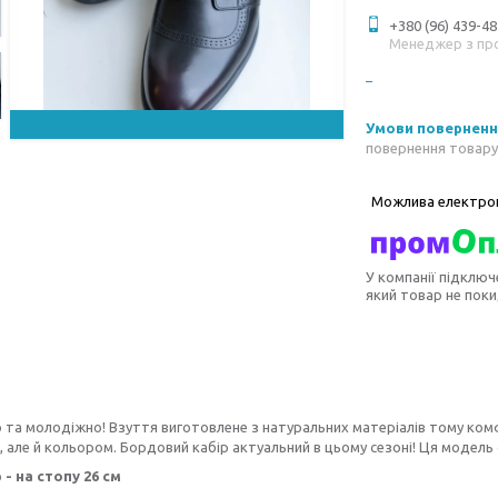
+380 (96) 439-48
Менеджер з пр
повернення товару
У компанії підключ
який товар не пок
 та молодіжно! Взуття виготовлене з натуральних матеріалів тому комф
 але й кольором. Бордовий кабір актуальний в цьому сезоні! Ця модель
 - на стопу 26 см