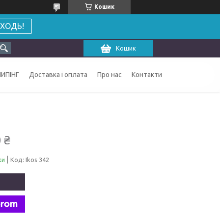
Кошик
ХОДЬ!
Кошик
ИПІНГ
Доставка і оплата
Про нас
Контакти
 ₴
ки
Код:
Ikos 342