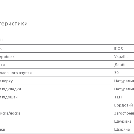
теристики
ні
к
IKOS
виробник
Україна
ття
Дербі
оловічого взуття
39
л верху
Натуральн
л підкладки
Натуральн
л підошви
ТЕП
Бордовий
иска/носка
Загострен
Шнурівка
лки
Шкіряна