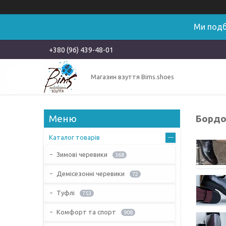
Ми подб
+380 (96) 439-48-01
Магазин взуття Bims.shoes
Бордов
Каталог товарів
Зимові черевики
368
Демісезонні черевики
72
Туфлі
753
Комфорт та спорт
908