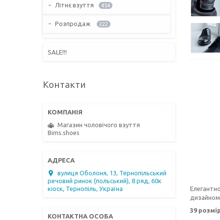
Літнє взуття
454
Розпродаж
222
SALE!!!
Контакти
Магазин чоловічого взуття
Bims.shoes
вулиця Оболоня, 13, Тернопільський
речовий ринок (польський), 8 ряд, 60к
Елегантно
кіоск, Тернопіль, Україна
дизайном,
39 розмір