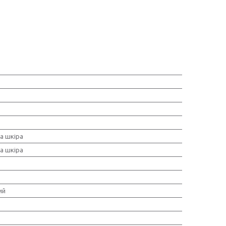
а шкіра
а шкіра
ий