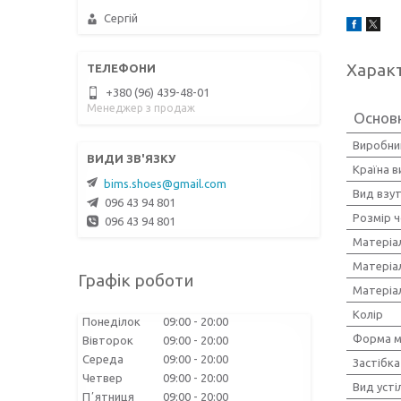
Сергій
Харак
+380 (96) 439-48-01
Менеджер з продаж
Основ
Виробни
Країна 
bims.shoes@gmail.com
Вид взу
096 43 94 801
Розмір ч
096 43 94 801
Матеріа
Матеріа
Графік роботи
Матеріа
Колір
Понеділок
09:00
20:00
Форма м
Вівторок
09:00
20:00
Середа
09:00
20:00
Застібка
Четвер
09:00
20:00
Вид усті
Пʼятниця
09:00
20:00