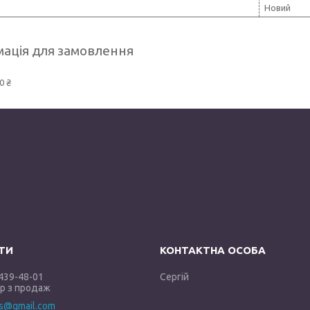
Новий
ація для замовлення
0 ₴
 439-48-01
Сергій
 з продаж
es@gmail.com