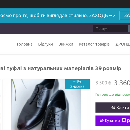
аємо про те, щоб ти виглядав стильно, ЗАХОДЬ -->
ЗА
Головна
Відгуки
Знижки
Каталог товарів
ДРОПШ
і туфлі з натуральних матеріалів 39 розмір
3 360
–4%
3 500 ₴
Готово до відправ
Купити
Купити з