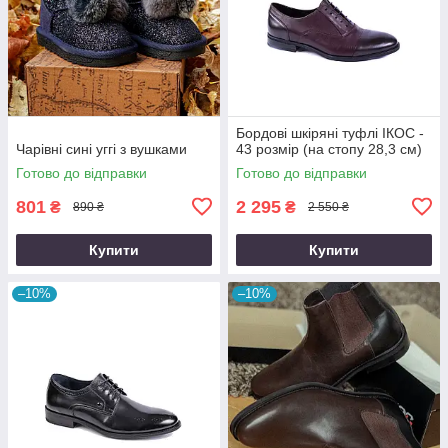
Бордові шкіряні туфлі ІКОС -
Чарівні сині уггі з вушками
43 розмір (на стопу 28,3 см)
Готово до відправки
Готово до відправки
801
2 295
₴
₴
890 ₴
2 550 ₴
Купити
Купити
–10%
–10%