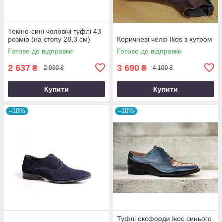
Темно-сині чоловічі туфлі 43
розмір (на стопу 28,3 см)
Коричневі челсі Ikos з хутром
Готово до відправки
Готово до відправки
2 637
3 690
₴
₴
2 930 ₴
4 100 ₴
Купити
Купити
–10%
–10%
Туфлі оксфорди Ікос синього