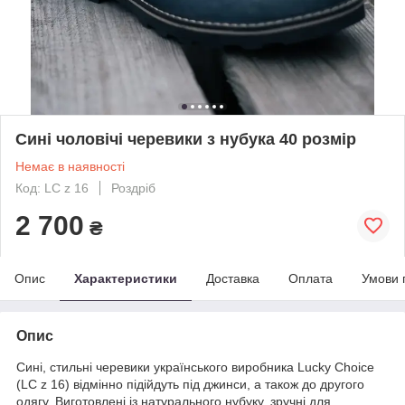
Сині чоловічі черевики з нубука 40 розмір
Немає в наявності
Код: LC z 16
Роздріб
2 700
₴
Опис
Характеристики
Доставка
Оплата
Умови 
Опис
Сині, стильні черевики українського виробника Lucky Choice
(LC z 16) відмінно підійдуть під джинси, а також до другого
одягу. Виготовлені із натурального нубуку, зручні для