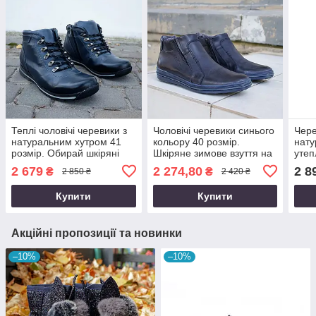
Теплі чоловічі черевики з
Чоловічі черевики синього
Чере
натуральним хутром 41
кольору 40 розмір.
нату
розмір. Обирай шкіряні
Шкіряне зимове взуття на
утеп
зимові кросівки!
замках
2 679
2 274,80
2 8
₴
₴
2 850 ₴
2 420 ₴
Купити
Купити
Акційні пропозиції та новинки
–10%
–10%