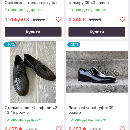
Сині замшеві чоловічі туфлі
кольору 39 43 розмір
Готово до відправки
Готово до відправки
1 759,50
2 340
₴
₴
1 955 ₴
2 600 ₴
Купити
Купити
–10%
–10%
Стильні чоловічі лофери 42
Лаковані чорні туфлі 39
43 45 розмір
розмір
Готово до відправки
Готово до відправки
2 475
2 457
₴
₴
2 750 ₴
2 730 ₴