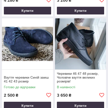
4 280
3 200
₴
₴
Купити
Купити
Черевики 46 47 48 розмір,
Взуття черевики Синій замш
Чоловіче взуття великих
41 42 43 розмір
розмірів!
Готово до відправки
В наявності
2 500
3 650
₴
₴
Купити
Купити