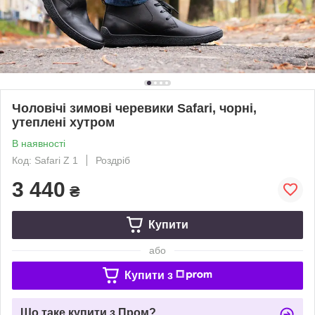
Чоловічі зимові черевики Safari, чорні,
утеплені хутром
В наявності
Код: Safari Z 1
Роздріб
3 440
₴
Купити
або
Купити з
Що таке купити з Пром?