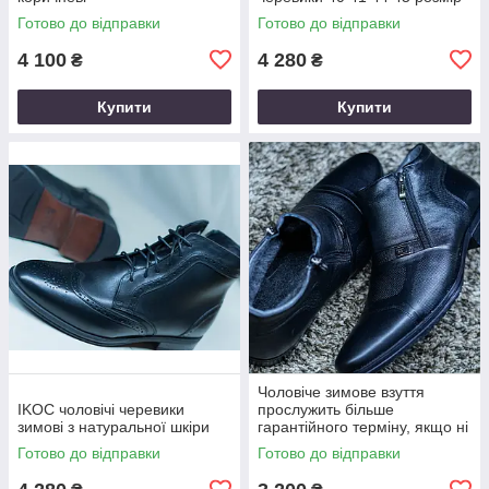
Готово до відправки
Готово до відправки
4 100
4 280
₴
₴
Купити
Купити
Чоловіче зимове взуття
IKOС чоловічі черевики
прослужить більше
зимові з натуральної шкіри
гарантійного терміну, якщо ні
повернемо гроші!
Готово до відправки
Готово до відправки