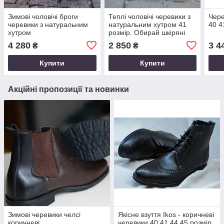
Зимові чоловічі броги
Теплі чоловічі черевики з
Чере
черевики з натуральним
натуральним хутром 41
40 4
хутром
розмір. Обирай шкіряні
зимові кросівки!
4 280
2 850
3 4
₴
₴
Купити
Купити
Акційні пропозиції та новинки
Зимові черевики челсі
Якісне взуття Ikos - коричневі
коричневі
черевики 40 41 44 45 розмір