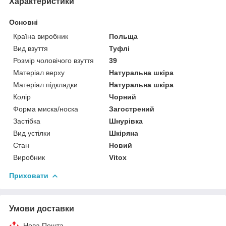
Характеристики
Основні
Країна виробник
Польща
Вид взуття
Туфлі
Розмір чоловічого взуття
39
Матеріал верху
Натуральна шкіра
Матеріал підкладки
Натуральна шкіра
Колір
Чорний
Форма миска/носка
Загострений
Застібка
Шнурівка
Вид устілки
Шкіряна
Стан
Новий
Виробник
Vitox
Приховати
Умови доставки
Нова Пошта