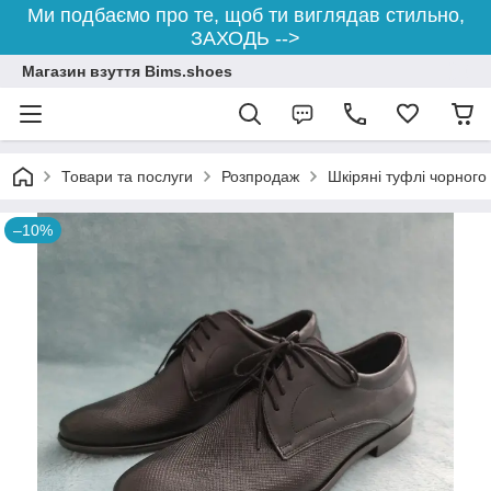
Ми подбаємо про те, щоб ти виглядав стильно,
ЗАХОДЬ -->
Магазин взуття Bims.shoes
Товари та послуги
Розпродаж
Шкіряні туфлі чорного
–10%