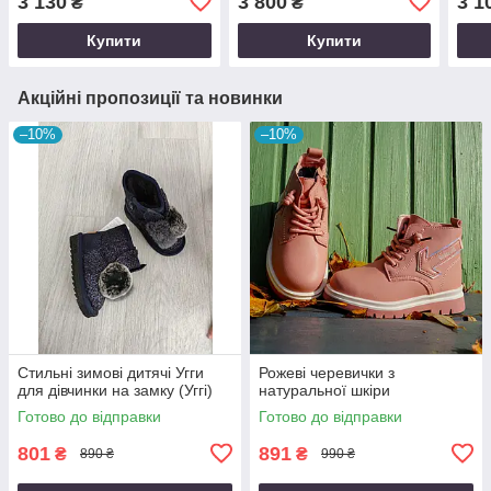
3 130
3 800
3 1
₴
₴
Купити
Купити
Акційні пропозиції та новинки
–10%
–10%
Стильні зимові дитячі Угги
Рожеві черевички з
для дівчинки на замку (Уггі)
натуральної шкіри
Готово до відправки
Готово до відправки
801
891
₴
₴
890 ₴
990 ₴