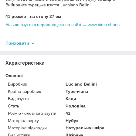
Вибирайте турецьке взуття Luchiano Bellini.
41 розмір - на стопу 27 см
Більше взуття з перфорацією на сайті → www.bims.shoes
Приховати
Характеристики
Основні
Виробник
Luciano Bellini
Країна виробник
Туреччина
Вид взуття
Кеди
Стать
Чоловіча
Розмір чоловічого взуття
41
Матеріал верху
Нубук
Матеріал підкладки
Натуральна шкіра
Вид устілки
Шкіряна