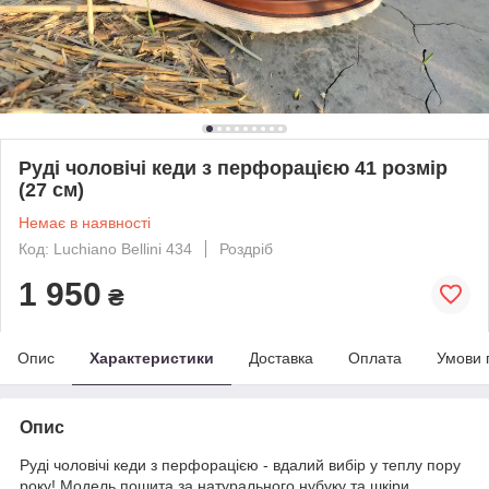
Руді чоловічі кеди з перфорацією 41 розмір
(27 см)
Немає в наявності
Код: Luchiano Bellini 434
Роздріб
1 950
₴
Опис
Характеристики
Доставка
Оплата
Умови 
Опис
Руді чоловічі кеди з перфорацією - вдалий вибір у теплу пору
року! Модель пошита за натурального нубуку та шкіри.