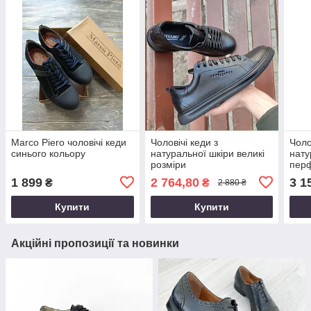
Marco Piero чоловічі кеди
Чоловічі кеди з
Чоло
синього кольору
натуральної шкіри великі
нату
розміри
пер
1 899
2 764,80
3 1
₴
₴
2 880 ₴
Купити
Купити
Акційні пропозиції та новинки