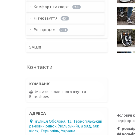
Комфорт та спорт
909
Літнє взуття
454
Розпродаж
221
SALE!!!
Контакти
Магазин чоловічого взуття
Bims.shoes
Чоловічі 
перфоров
вулиця Оболоня, 13, Тернопільський
речовий ринок (польський), 8 ряд, 60к
41 розмір
кіоск, Тернопіль, Україна
44 розмір