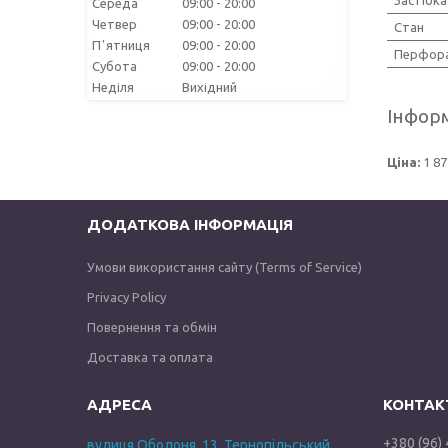
Середа
09:00
20:00
Четвер
09:00
20:00
Стан
Пʼятниця
09:00
20:00
Перфора
Субота
09:00
20:00
Неділя
Вихідний
Інформ
Ціна:
1 87
ДОДАТКОВА ІНФОРМАЦІЯ
Умови використання сайту (Terms of Service)
Privacy Policy
Повернення та обмін
Доставка та оплата
+380 (96)
вулиця Оболоня, 13, Тернопільський