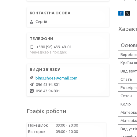
Сергій
Харак
Основ
+380 (96) 439-48-01
Менеджер з продаж
Виробни
Країна 
Вид взу
bims.shoes@gmail.com
Стать
096 43 94 801
Розмір ч
096 43 94 801
Сезон
Колір
Графік роботи
Матеріа
Матеріа
Понеділок
09:00
20:00
Вид усті
Вівторок
09:00
20:00
Застібка