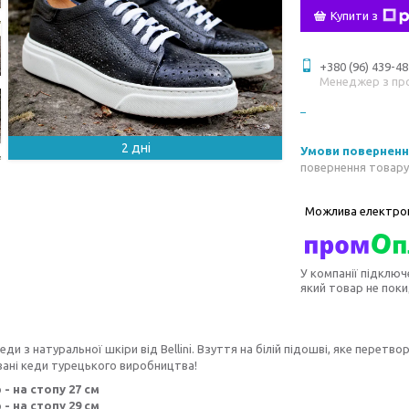
Купити з
+380 (96) 439-48
Менеджер з пр
2 дні
повернення товару
У компанії підключ
який товар не пок
кеди з натуральної шкіри від Bellini. Взуття на білій підошві, яке перет
ані кеди турецького виробництва!
 - на стопу 27 см
 - на стопу 29 см