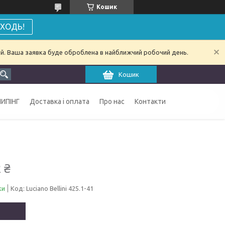
Кошик
ХОДЬ!
ий. Ваша заявка буде оброблена в найближчий робочий день.
Кошик
ИПІНГ
Доставка і оплата
Про нас
Контакти
 ₴
ки
Код:
Luciano Bellini 425.1-41