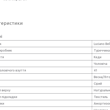
теристики
ні
к
Luciano Bell
виробник
Туреччина
ття
Кеди
Чоловіча
оловічого взуття
41
Весна/Літ
Сірий
л верху
Натуральн
л підкладки
Текстиль
лки
Амортизо
Шнурівка