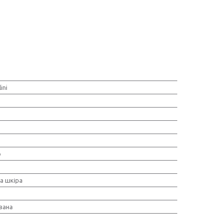
ini
о
а шкіра
вана