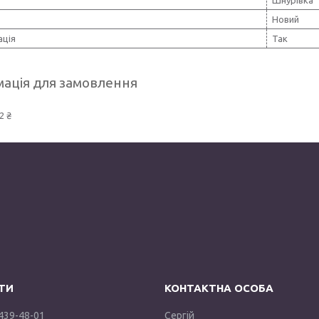
Новий
ція
Так
ація для замовлення
2 ₴
 439-48-01
Сергій