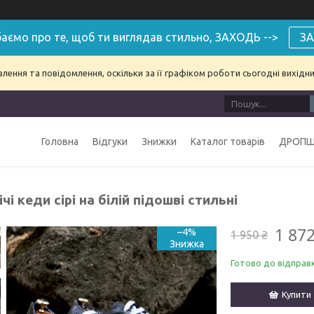
аємо про те, щоб ти виглядав стильно, ЗАХОДЬ -->
ЗА
ення та повідомлення, оскільки за її графіком роботи сьогодні вихідн
Головна
Відгуки
Знижки
Каталог товарів
ДРОПШ
чі кеди сірі на білій підошві стильні
1 872
–4%
1 950 ₴
Готово до відправ
Купити