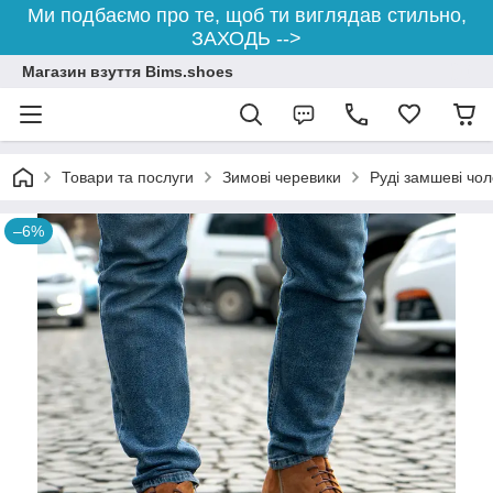
Ми подбаємо про те, щоб ти виглядав стильно,
ЗАХОДЬ -->
Магазин взуття Bims.shoes
Товари та послуги
Зимові черевики
Руді замшеві чол
–6%