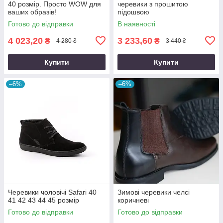
40 розмір. Просто WOW для
черевики з прошитою
ваших образів!
підошвою
Готово до відправки
В наявності
4 023,20
3 233,60
₴
₴
4 280 ₴
3 440 ₴
Купити
Купити
–6%
–6%
Черевики чоловічі Safari 40
Зимові черевики челсі
41 42 43 44 45 розмір
коричневі
Готово до відправки
Готово до відправки