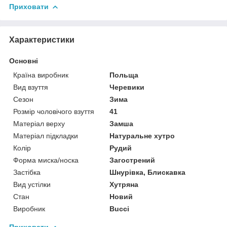
Приховати
Характеристики
Основні
Країна виробник
Польща
Вид взуття
Черевики
Сезон
Зима
Розмір чоловічого взуття
41
Матеріал верху
Замша
Матеріал підкладки
Натуральне хутро
Колір
Рудий
Форма миска/носка
Загострений
Застібка
Шнурівка, Блискавка
Вид устілки
Хутряна
Стан
Новий
Виробник
Bucci
Приховати