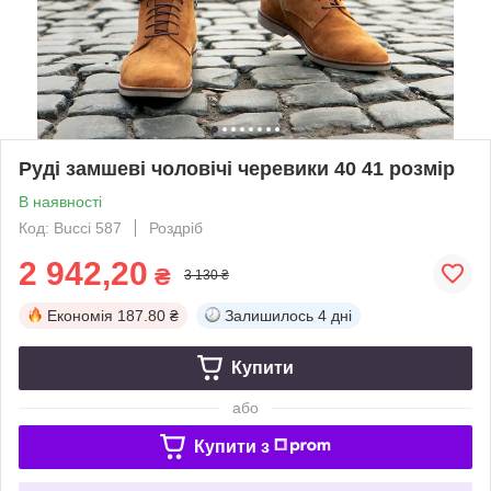
Руді замшеві чоловічі черевики 40 41 розмір
В наявності
Код: Bucci 587
Роздріб
2 942,20
₴
3 130 ₴
Економія
187.80 ₴
Залишилось
4 дні
Купити
або
Купити з