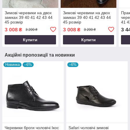
Зимові черевики на двох
Зимові черевики на двох
Прак
замках 39 40 41 42 43 44
замках 39 40 41 42 43 44
чере
45 розмір
45 розмір
41 4
3 008
3 008
3 4
₴
₴
3 200 ₴
3 200 ₴
Купити
Купити
Акційні пропозиції та новинки
Новинка
–6%
–6%
Черевики броги чоловічі Ікос
Safari чоловічі зимові