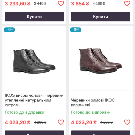
3 233,60
3 854
₴
₴
3 440 ₴
4 100 ₴
Купити
Купити
–6%
–6%
IKOS високі чоловічі черевики
утепленні натуральним
Черевики зимові ІКОС
хутром
коричневі
Готово до відправки
Готово до відправки
4 023,20
4 023,20
₴
₴
4 280 ₴
4 280 ₴