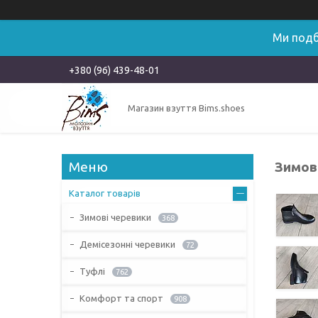
Ми подб
+380 (96) 439-48-01
Магазин взуття Bims.shoes
Зимове
Каталог товарів
Зимові черевики
368
Демісезонні черевики
72
Туфлі
762
Комфорт та спорт
908