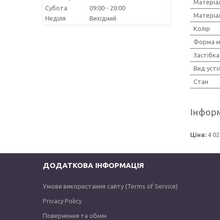
Матеріа
Субота
09:00
20:00
Матеріа
Неділя
Вихідний
Колір
Форма м
Застібка
Вид усті
Стан
Інформ
Ціна:
4 02
ДОДАТКОВА ІНФОРМАЦІЯ
Умови використання сайту (Terms of Service)
Privacy Policy
Повернення та обмін