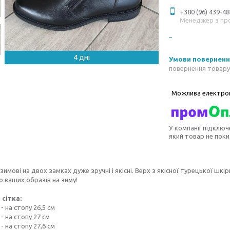
+380 (96) 439-48
Менеджер з пр
4 дні
повернення товару
У компанії підключ
який товар не пок
зимові на двох замках дуже зручні і якісні. Верх з якісної турецької шкі
 ваших образів на зиму!
 сітка:
- на стопу 26,5 см
- на стопу 27 см
- на стопу 27,6 см