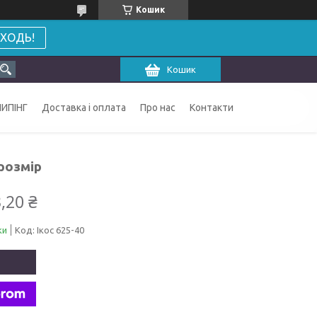
Кошик
ХОДЬ!
Кошик
ИПІНГ
Доставка і оплата
Про нас
Контакти
розмір
,20 ₴
ки
Код:
Ікос 625-40