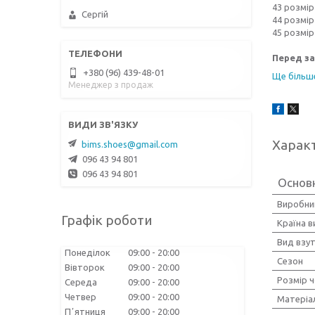
43 розмір 
Сергій
44 розмір 
45 розмір 
Перед з
+380 (96) 439-48-01
Ще більш
Менеджер з продаж
Харак
bims.shoes@gmail.com
096 43 94 801
096 43 94 801
Основ
Виробни
Графік роботи
Країна 
Вид взу
Понеділок
09:00
20:00
Сезон
Вівторок
09:00
20:00
Розмір ч
Середа
09:00
20:00
Четвер
09:00
20:00
Матеріа
Пʼятниця
09:00
20:00