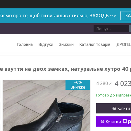
аємо про те, щоб ти виглядав стильно, ЗАХОДЬ -->
ЗА
Головна
Відгуки
Знижки
Каталог товарів
ДРОПШ
 взуття на двох замках, натуральне хутро 40 
4 023
–6%
4 280 ₴
Готово до відправ
Купити
Купити з