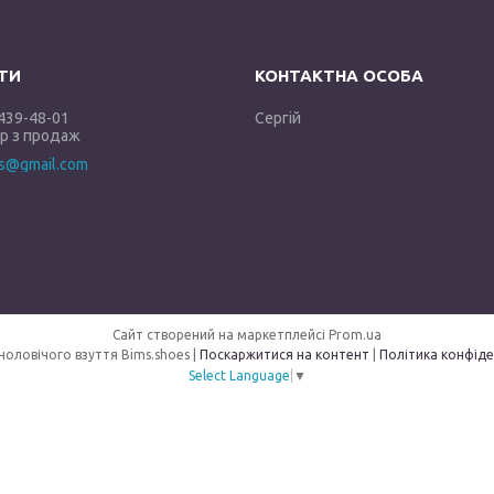
 439-48-01
Сергій
 з продаж
es@gmail.com
Сайт створений на маркетплейсі
Prom.ua
Магазин чоловічого взуття Bims.shoes |
Поскаржитися на контент
|
Політика конфіде
Select Language
▼