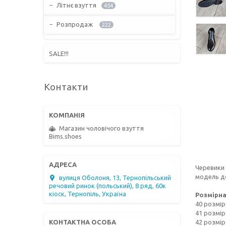
Літнє взуття
454
Розпродаж
222
SALE!!!
Контакти
Магазин чоловічого взуття
Bims.shoes
Черевики 
модель до
вулиця Оболоня, 13, Тернопільський
речовий ринок (польський), 8 ряд, 60к
кіоск, Тернопіль, Україна
Розмірна
40 розмір 
41 розмір 
42 розмір 