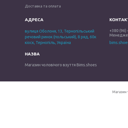
Доставка та оплата
+380 (96)
вулиця Оболоня, 13, Тернопільський
Менеджер
речовий ринок (польський), 8 ряд, 60к
кіоск, Тернопіль, Україна
bims.sho
Магазин чоловічого взуття Bims.shoes