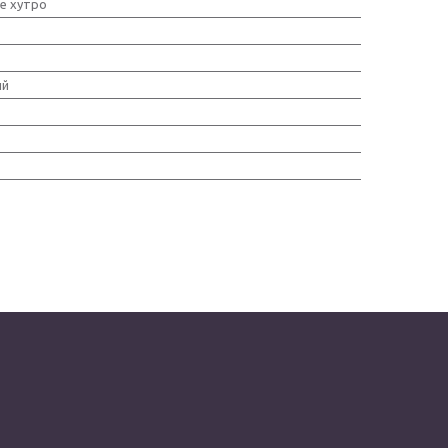
е хутро
ий