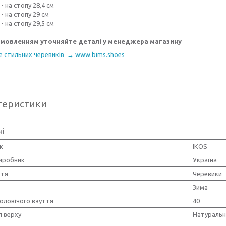
- на стопу 28,4 см
- на стопу 29 см
- на стопу 29,5 см
амовленням уточняйте деталі у менеджера магазину
е стильних черевиків → www.bims.shoes
теристики
ні
к
IKOS
виробник
Україна
ття
Черевики
Зима
оловічого взуття
40
л верху
Натуральн