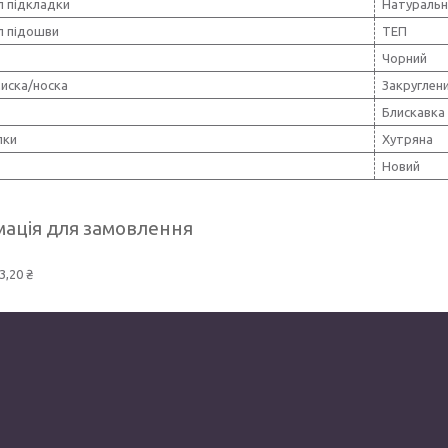
л підкладки
Натуральн
л підошви
ТЕП
Чорний
иска/носка
Закруглен
Блискавка
лки
Хутряна
Новий
ація для замовлення
3,20 ₴