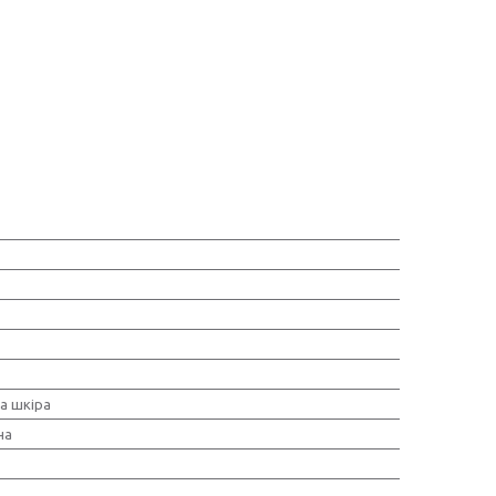
а шкіра
на