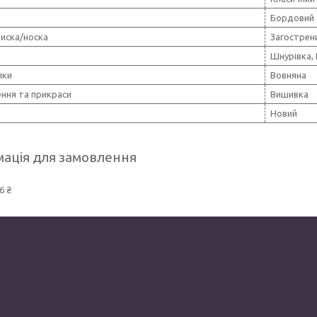
Бордовий
иска/носка
Загострен
Шнурівка,
лки
Вовняна
ння та прикраси
Вишивка
Новий
ація для замовлення
6 ₴