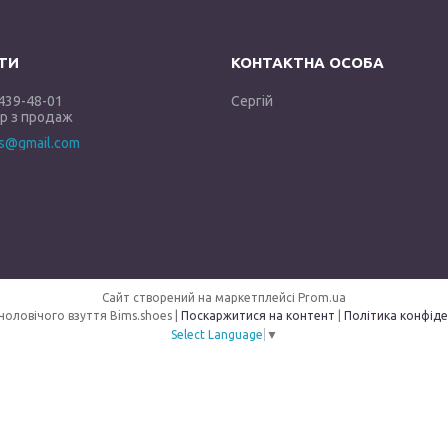
 439-48-01
Сергій
 з продаж
es@gmail.com
Сайт створений на маркетплейсі
Prom.ua
Магазин чоловічого взуття Bims.shoes |
Поскаржитися на контент
|
Політика конфіде
Select Language
▼