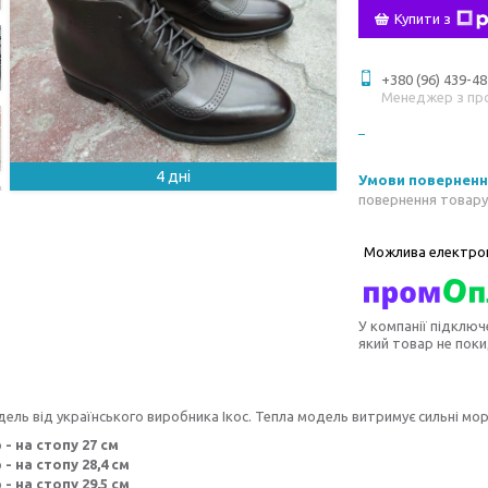
Купити з
+380 (96) 439-48
Менеджер з пр
4 дні
повернення товару
У компанії підключ
який товар не пок
дель від українського виробника Ікос. Тепла модель витримує сильні мо
 - на стопу 27 см
 - на стопу 28,4 см
 - на стопу 29,5 см