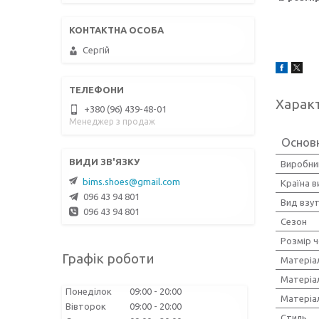
Сергій
Харак
+380 (96) 439-48-01
Менеджер з продаж
Основ
Виробни
bims.shoes@gmail.com
Країна 
096 43 94 801
Вид взу
096 43 94 801
Сезон
Розмір ч
Графік роботи
Матеріа
Матеріа
Понеділок
09:00
20:00
Матеріа
Вівторок
09:00
20:00
Стиль