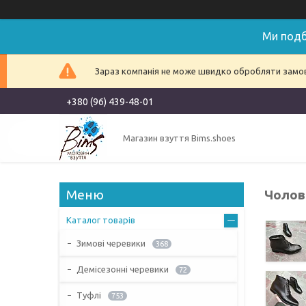
Ми подб
Зараз компанія не може швидко обробляти замовл
+380 (96) 439-48-01
Магазин взуття Bims.shoes
Чолові
Каталог товарів
Зимові черевики
368
Демісезонні черевики
72
Туфлі
753