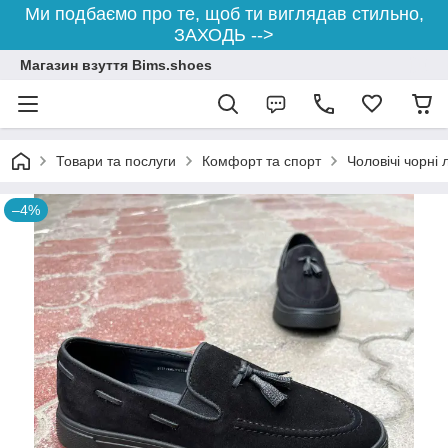
Ми подбаємо про те, щоб ти виглядав стильно,
ЗАХОДЬ -->
Магазин взуття Bims.shoes
Товари та послуги
Комфорт та спорт
Чоловічі чорні
–4%