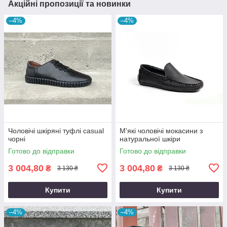
Акційні пропозиції та новинки
–4%
–4%
Чоловічі шкіряні туфлі casual
М'які чоловічі мокасини з
чорні
натуральної шкіри
Готово до відправки
Готово до відправки
3 004,80
3 004,80
₴
₴
3 130 ₴
3 130 ₴
Купити
Купити
–4%
–4%