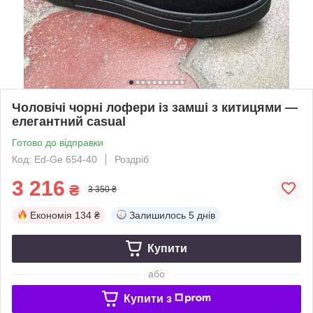
Чоловічі чорні лофери із замші з китицями —
елегантний casual
Готово до відправки
Код: Ed-Ge 654-40
Роздріб
3 216
₴
3 350 ₴
Економія
134 ₴
Залишилось
5 днів
Купити
або
Купити з