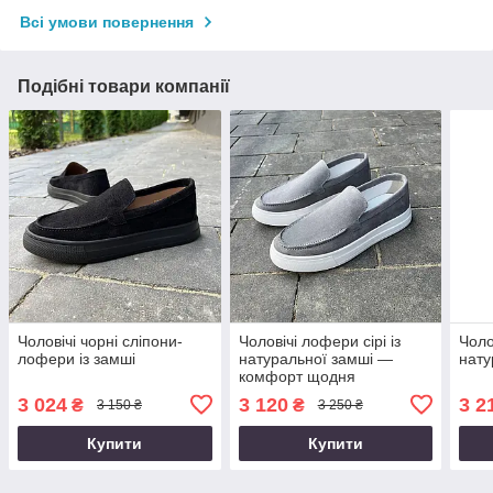
Всі умови повернення
Подібні товари компанії
Чоловічі чорні сліпони-
Чоловічі лофери сірі із
Чоло
лофери із замші
натуральної замші —
нату
комфорт щодня
3 024
3 120
3 2
₴
₴
3 150 ₴
3 250 ₴
Купити
Купити