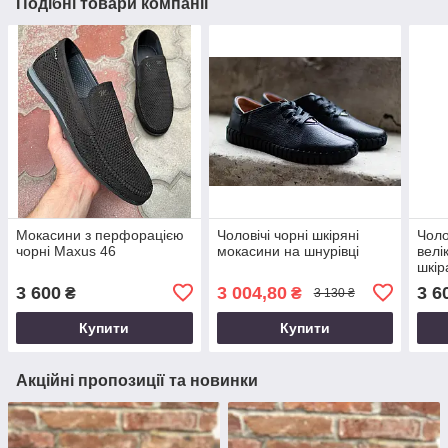
Подібні товари компанії
Мокасини з перфорацією
Чоловічі чорні шкіряні
Чоло
чорні Maxus 46
мокасини на шнурівці
велі
шкір
46
3 600
3 004,80
3 6
₴
₴
3 130 ₴
Купити
Купити
Акційні пропозиції та новинки