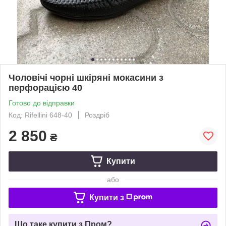
Чоловічі чорні шкіряні мокасини з
перфорацією 40
Готово до відправки
Код: Rifellini 648-40
Роздріб
2 850
₴
Купити
або
Купити з
Що таке купити з Пром?