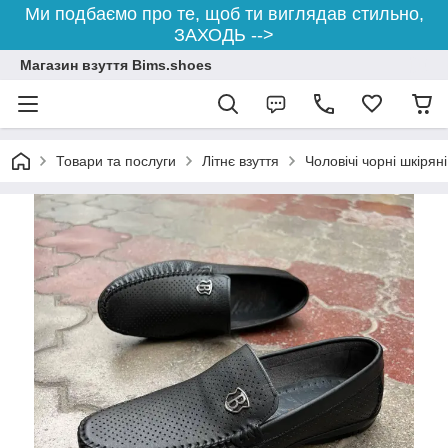
Ми подбаємо про те, щоб ти виглядав стильно,
ЗАХОДЬ -->
Магазин взуття Bims.shoes
Товари та послуги
Літнє взуття
Чоловічі чорні шкіря