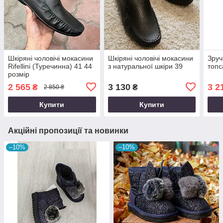
Шкіряні чоловічі мокасини
Шкіряні чоловічі мокасини
Зручн
Rifellini (Туречинна) 41 44
з натуральної шкіри 39
топс
розмір
2 565
3 130
3 2
₴
₴
2 850 ₴
Купити
Купити
Акційні пропозиції та новинки
–10%
–10%