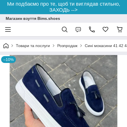
Ми подбаємо про те, щоб ти виглядав стильно,
ЗАХОДЬ -->
Магазин взуття Bims.shoes
Товари та послуги
Розпродаж
Сині мокасини 41 42 4
–10%