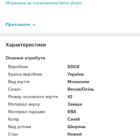
Мокасини за посиланням bims.shoes
Приховати
Характеристики
Основні атрибути
Виробник
EDGE
Країна виробник
Україна
Вид взуття
Мокасини
Сезон
Весна/Осінь
Розмір чоловічого взуття
42
Матеріал верху
Замша
Матеріал підошви
ЕВА
Колір
Синій
Вид устілки
Шкіряна
Стан
Новий