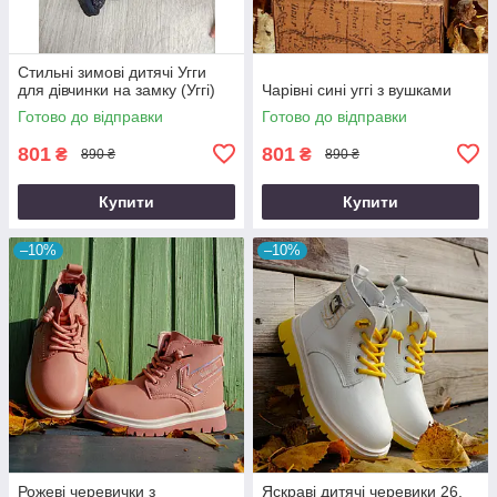
Стильні зимові дитячі Угги
для дівчинки на замку (Уггі)
Чарівні сині уггі з вушками
Готово до відправки
Готово до відправки
801
801
₴
₴
890 ₴
890 ₴
Купити
Купити
–10%
–10%
Рожеві черевички з
Яскраві дитячі черевики 26,