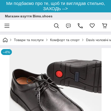
Ми подбаємо про те, щоб ти виглядав стильно,
ЗАХОДЬ -->
Магазин взуття Bims.shoes
Товари та послуги
Комфорт та спорт
Davis чоловічі
–4%