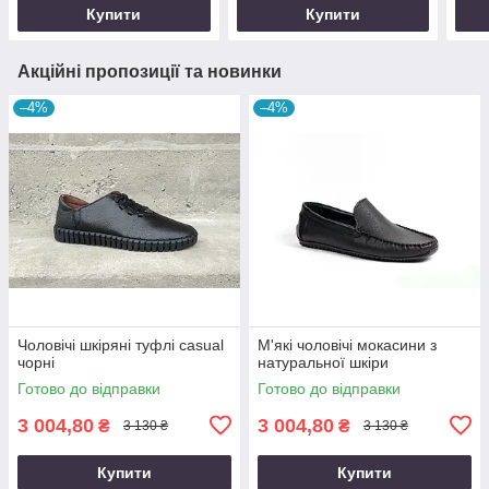
Купити
Купити
Акційні пропозиції та новинки
–4%
–4%
Чоловічі шкіряні туфлі casual
М'які чоловічі мокасини з
чорні
натуральної шкіри
Готово до відправки
Готово до відправки
3 004,80
3 004,80
₴
₴
3 130 ₴
3 130 ₴
Купити
Купити