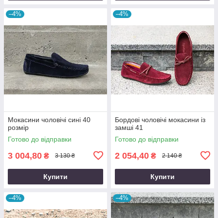
–4%
–4%
Мокасини чоловічі сині 40
Бордові чоловічі мокасини із
розмір
замші 41
Готово до відправки
Готово до відправки
3 004,80
2 054,40
₴
₴
3 130 ₴
2 140 ₴
Купити
Купити
–4%
–4%