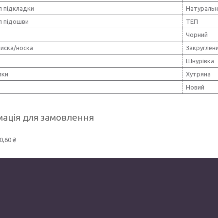
л підкладки
Натуральн
л підошви
ТЕП
Чорний
иска/носка
Закруглен
Шнурівка
лки
Хутряна
Новий
ація для замовлення
0,60 ₴