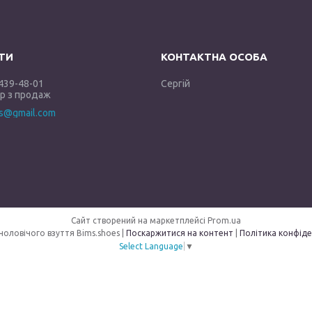
 439-48-01
Сергій
 з продаж
es@gmail.com
Сайт створений на маркетплейсі
Prom.ua
Магазин чоловічого взуття Bims.shoes |
Поскаржитися на контент
|
Політика конфіде
Select Language
▼