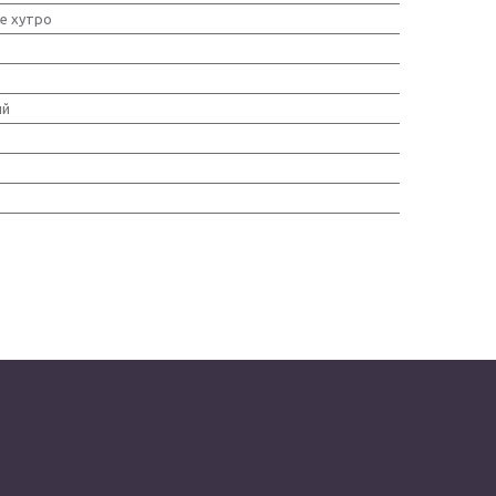
е хутро
ий