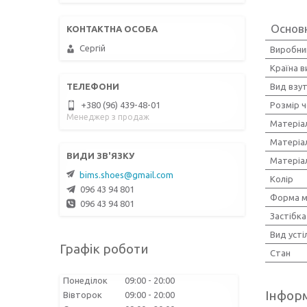
Основ
Сергій
Виробни
Країна 
Вид взу
+380 (96) 439-48-01
Розмір ч
Менеджер з продаж
Матеріа
Матеріа
Матеріа
bims.shoes@gmail.com
Колір
096 43 94 801
Форма м
096 43 94 801
Застібка
Вид усті
Графік роботи
Стан
Понеділок
09:00
20:00
Інформ
Вівторок
09:00
20:00