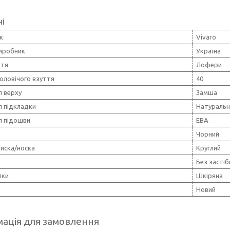
ні
к
Vivaro
виробник
Україна
ття
Лофери
оловічого взуття
40
л верху
Замша
л підкладки
Натуральн
л підошви
ЕВА
Чорний
иска/носка
Круглий
Без застіб
лки
Шкіряна
Новий
ація для замовлення