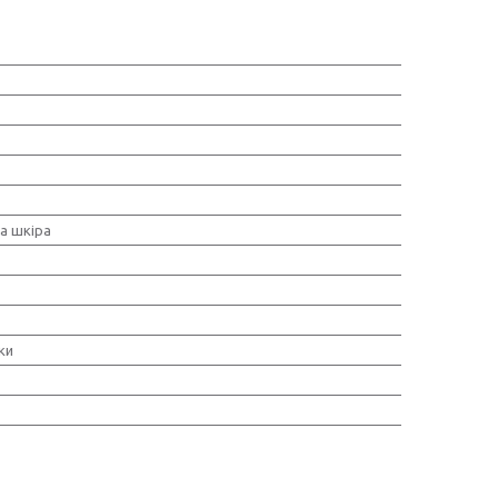
а шкіра
ки