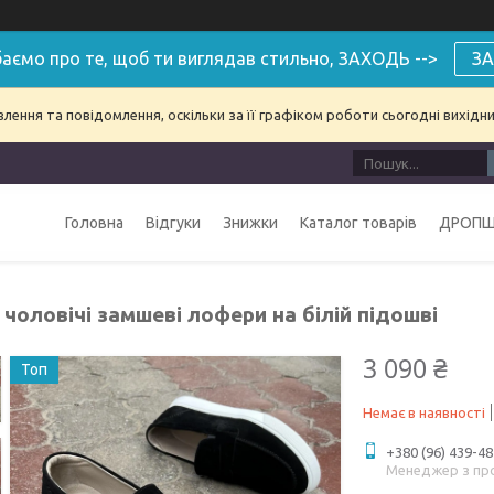
аємо про те, щоб ти виглядав стильно, ЗАХОДЬ -->
ЗА
ення та повідомлення, оскільки за її графіком роботи сьогодні вихідн
Головна
Відгуки
Знижки
Каталог товарів
ДРОПШ
 чоловічі замшеві лофери на білій підошві
3 090 ₴
Топ
Немає в наявності
+380 (96) 439-48
Менеджер з пр