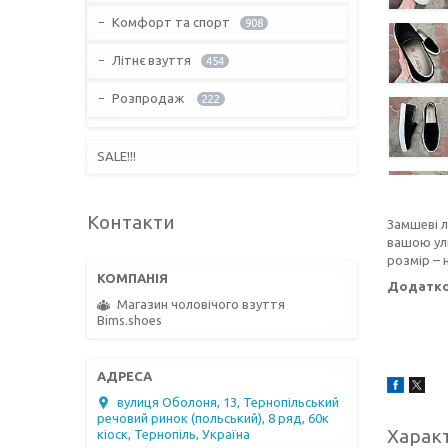
Комфорт та спорт
908
Літнє взуття
454
Розпродаж
222
SALE!!!
Контакти
Замшеві л
вашою ул
розмір – н
Додатко
Магазин чоловічого взуття
Bims.shoes
вулиця Оболоня, 13, Тернопільський
речовий ринок (польський), 8 ряд, 60к
Харак
кіоск, Тернопіль, Україна