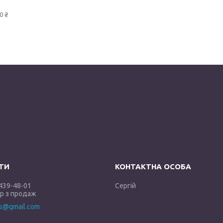
0 ₴
 439-48-01
Сергій
 з продаж
es@gmail.com