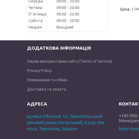
Середа
09:00
20:00
Четвер
09:00
20:00
Ціна:
3 09
Пʼятниця
09:00
20:00
Субота
09:00
20:00
Неділя
Вихідний
ДОДАТКОВА ІНФОРМАЦІЯ
Умови використання сайту (Terms of Service)
Privacy Policy
Повернення та обмін
Доставка та оплата
+380 (96)
вулиця Оболоня, 13, Тернопільський
Менеджер
речовий ринок (польський), 8 ряд, 60к
кіоск, Тернопіль, Україна
bims.sho