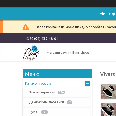
Ми подб
Зараз компанія не може швидко обробляти замовл
+380 (96) 439-48-01
Магазин взуття Bims.shoes
Vivaro
Каталог товарів
Зимові черевики
370
Демісезонні черевики
72
Туфлі
741