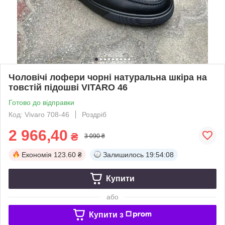
Чоловічі лофери чорні натуральна шкіра на
товстій підошві VITARO 46
Готово до відправки
Код: Vivaro 708-46
Роздріб
2 966,40
₴
3 090 ₴
Економія
123.60 ₴
Залишилось
19:54:08
Купити
або
Купити з