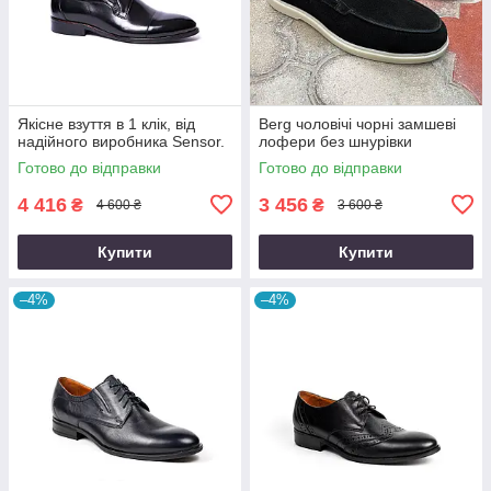
Якісне взуття в 1 клік, від
Berg чоловічі чорні замшеві
надійного виробника Sensor.
лофери без шнурівки
Готово до відправки
Готово до відправки
4 416
3 456
₴
₴
4 600 ₴
3 600 ₴
Купити
Купити
–4%
–4%