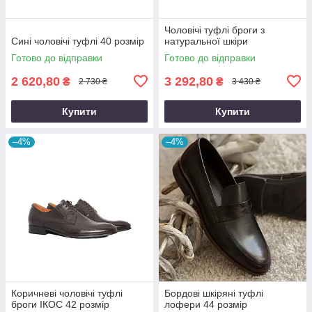
Чоловічі туфлі броги з
Сині чоловічі туфлі 40 розмір
натуральної шкіри
Готово до відправки
Готово до відправки
2 620,80
3 292,80
₴
₴
2 730 ₴
3 430 ₴
Купити
Купити
–4%
–4%
Коричневі чоловічі туфлі
Бордові шкіряні туфлі
броги ІКОС 42 розмір
лофери 44 розмір