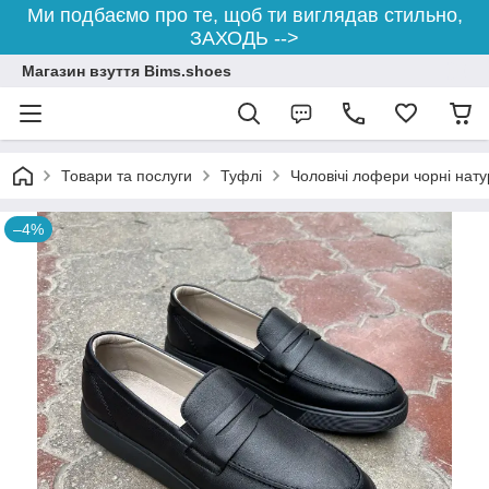
Ми подбаємо про те, щоб ти виглядав стильно,
ЗАХОДЬ -->
Магазин взуття Bims.shoes
Товари та послуги
Туфлі
Чоловічі лофери чорні нату
–4%