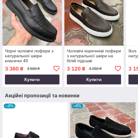
Чорні чоловічі лофери з
Чоловічі коричневі лофери
Ikos
натуральної шкіри
з натуральної шкіри на
нату
класичні 40
білій підошві
3 360
3 120
3 1
₴
₴
3 500 ₴
3 250 ₴
Купити
Купити
Акційні пропозиції та новинки
–4%
–4%