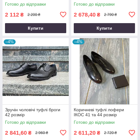
Готово до відправки
Готово до відправки
2 112
2 678,40
₴
₴
2 200 ₴
2 790 ₴
Купити
Купити
–4%
–4%
Зручін чоловічі туфлі броги
Коричневі туфлі лофери
42 розмір
ІКОС 41 та 44 розмір
Готово до відправки
Готово до відправки
2 841,60
2 611,20
₴
₴
2 960 ₴
2 720 ₴