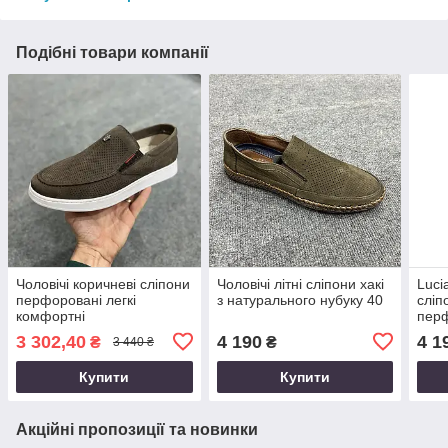
Подібні товари компанії
Чоловічі коричневі сліпони
Чоловічі літні сліпони хакі
Lucia
перфоровані легкі
з натурального нубуку 40
сліп
комфортні
пер
3 302,40
4 190
4 1
₴
₴
3 440 ₴
Купити
Купити
Акційні пропозиції та новинки