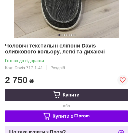
Чоловічі текстильні сліпони Davis
оливкового кольору, легкі та дихаючі
Готово до відправки
Код: Davis 717.1-41
Роздріб
2 750
₴
Купити
або
Купити з
Що таке купити з Пром?