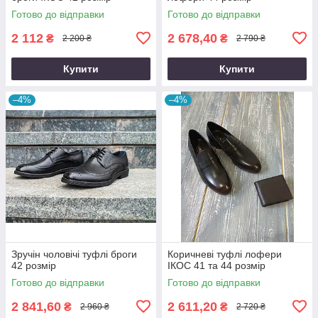
Готово до відправки
Готово до відправки
2 112
2 678,40
₴
₴
2 200 ₴
2 790 ₴
Купити
Купити
–4%
–4%
Зручін чоловічі туфлі броги
Коричневі туфлі лофери
42 розмір
ІКОС 41 та 44 розмір
Готово до відправки
Готово до відправки
2 841,60
2 611,20
₴
₴
2 960 ₴
2 720 ₴