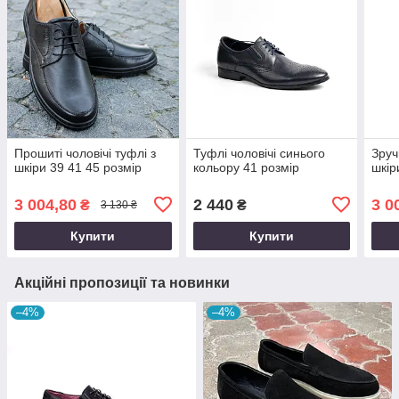
Прошиті чоловічі туфлі з
Туфлі чоловічі синього
Зруч
шкіри 39 41 45 розмір
кольору 41 розмір
шкір
3 004,80
2 440
3 0
₴
₴
3 130 ₴
Купити
Купити
Акційні пропозиції та новинки
–4%
–4%