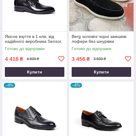
Якісне взуття в 1 клік, від
Berg чоловічі чорні замшеві
надійного виробника Sensor.
лофери без шнурівки
Готово до відправки
Готово до відправки
4 416
3 456
₴
₴
4 600 ₴
3 600 ₴
Купити
Купити
–4%
–4%