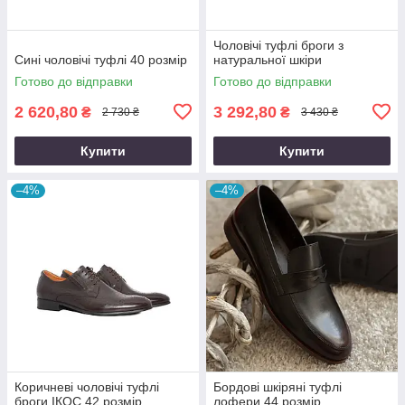
Чоловічі туфлі броги з
Сині чоловічі туфлі 40 розмір
натуральної шкіри
Готово до відправки
Готово до відправки
2 620,80
3 292,80
₴
₴
2 730 ₴
3 430 ₴
Купити
Купити
–4%
–4%
Коричневі чоловічі туфлі
Бордові шкіряні туфлі
броги ІКОС 42 розмір
лофери 44 розмір