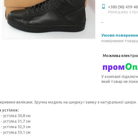
+380 (96) 439-48
Менеджер з пр
повернення товару
У компанії підключ
який товар не пок
черевики велікани. Зручна модель на шнурку і замку з натуральної шкіри.
устілок:
- устілка 30,8 см
- устілка 31,7 см
- устілка 32,3 см
- устілка 33,1 см