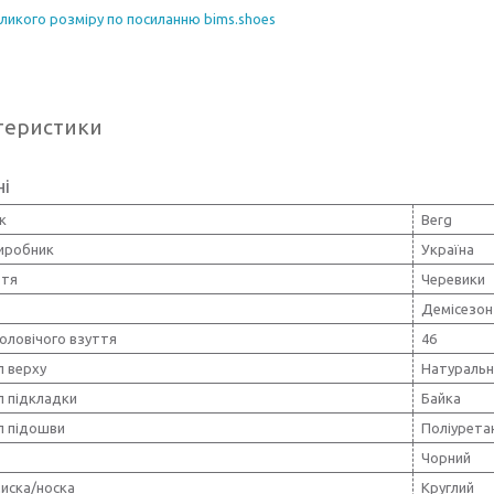
ликого розміру по посиланню bims.shoes
теристики
ні
к
Berg
виробник
Україна
ття
Черевики
Демісезон
оловічого взуття
46
л верху
Натуральн
л підкладки
Байка
л підошви
Поліурета
Чорний
иска/носка
Круглий