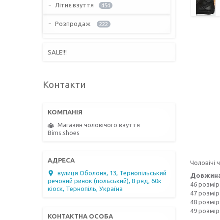
Літнє взуття
454
Розпродаж
222
SALE!!!
Контакти
Магазин чоловічого взуття
Bims.shoes
Чоловічі 
вулиця Оболоня, 13, Тернопільський
Довжина 
речовий ринок (польський), 8 ряд, 60к
46 розмір 
кіоск, Тернопіль, Україна
47 розмір 
48 розмір 
49 розмір 