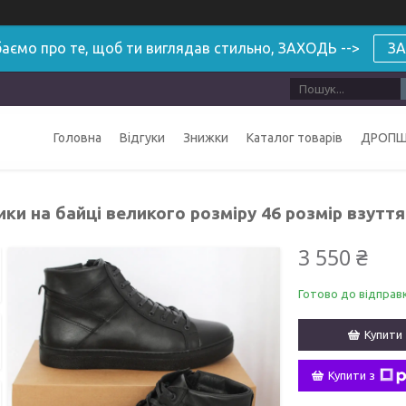
аємо про те, щоб ти виглядав стильно, ЗАХОДЬ -->
ЗА
Головна
Відгуки
Знижки
Каталог товарів
ДРОПШ
ки на байці великого розміру 46 розмір взуття
3 550 ₴
Готово до відправ
Купити
Купити з