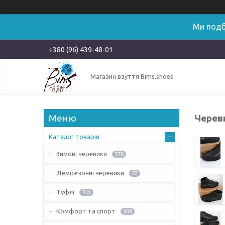
Ми подб
+380 (96) 439-48-01
Магазин взуття Bims.shoes
Череви
Каталог товарів
Зимові черевики
370
Демісезонні черевики
72
Туфлі
741
Комфорт та спорт
908