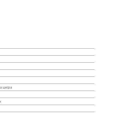
а шкіра
н