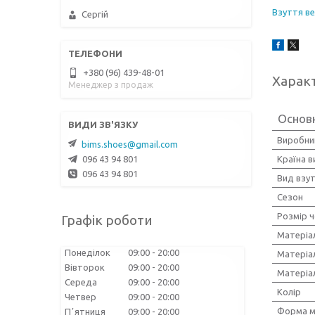
Взуття ве
Сергій
+380 (96) 439-48-01
Харак
Менеджер з продаж
Основ
Виробни
bims.shoes@gmail.com
096 43 94 801
Країна 
096 43 94 801
Вид взу
Сезон
Розмір ч
Графік роботи
Матеріа
Понеділок
09:00
20:00
Матеріа
Вівторок
09:00
20:00
Матеріа
Середа
09:00
20:00
Колір
Четвер
09:00
20:00
Форма м
Пʼятниця
09:00
20:00