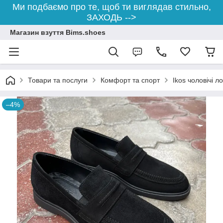
Ми подбаємо про те, щоб ти виглядав стильно,
ЗАХОДЬ -->
Магазин взуття Bims.shoes
Товари та послуги
Комфорт та спорт
Ikos чоловічі л
–4%