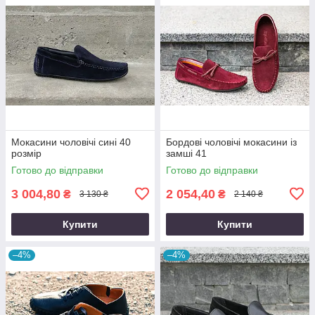
Мокасини чоловічі сині 40
Бордові чоловічі мокасини із
розмір
замші 41
Готово до відправки
Готово до відправки
3 004,80
2 054,40
₴
₴
3 130 ₴
2 140 ₴
Купити
Купити
–4%
–4%