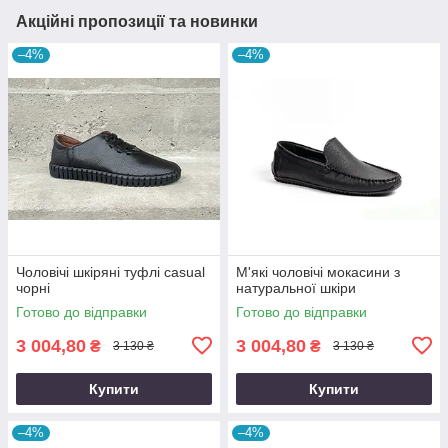
Акційні пропозиції та новинки
–4%
–4%
Чоловічі шкіряні туфлі casual
М'які чоловічі мокасини з
чорні
натуральної шкіри
Готово до відправки
Готово до відправки
3 004,80
3 004,80
₴
₴
3 130 ₴
3 130 ₴
Купити
Купити
–4%
–4%