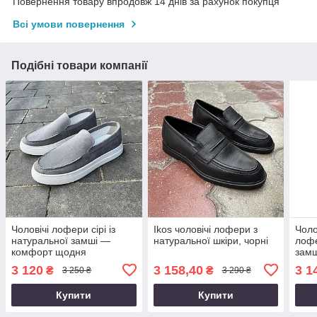
Повернення товару впродовж 14 днів за рахунок покупця
Всі умови повернення
Подібні товари компанії
Чоловічі лофери сірі із
Ikos чоловічі лофери з
Чоло
натуральної замші —
натуральної шкіри, чорні
лоф
комфорт щодня
зам
3 120
3 158,40
3 1
₴
₴
3 250 ₴
3 290 ₴
Купити
Купити