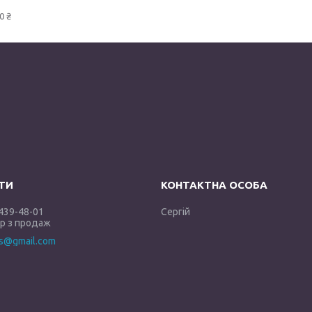
0 ₴
 439-48-01
Сергій
 з продаж
es@gmail.com