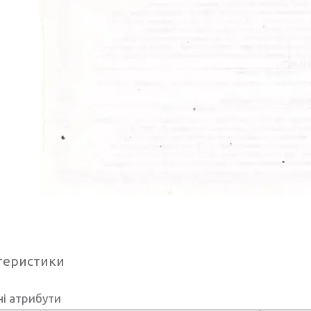
теристики
і атрибути