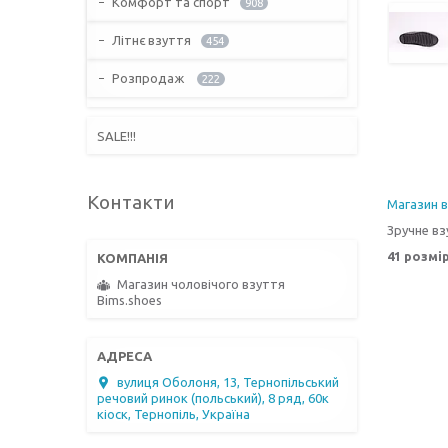
Комфорт та спорт
908
Літнє взуття
454
Розпродаж
222
SALE!!!
Контакти
Магазин 
Зручне вз
41 розмір
Магазин чоловічого взуття
Bims.shoes
вулиця Оболоня, 13, Тернопільський
речовий ринок (польський), 8 ряд, 60к
кіоск, Тернопіль, Україна