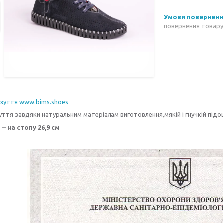
повернення товару
взуття www.bims.shoes
уття завдяки натуральним матеріалам виготовлення,мякій і гнучкій під
 – на стопу 26,9 см