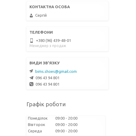
Сергій
+380 (96) 439-48-01
Менеджер з продаж
bims.shoes@gmail.com
096 43 94 801
096 43 94 801
Графік роботи
Понеділок
09:00
20:00
Вівторок
09:00
20:00
Середа
09:00
20:00