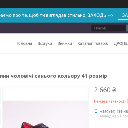
аємо про те, щоб ти виглядав стильно, ЗАХОДЬ -->
ЗА
Головна
Відгуки
Знижки
Каталог товарів
ДРОПШ
ни чоловічі синього кольору 41 розмір
2 660 ₴
Немає в наявності
+380 (96) 439-48
Менеджер з пр