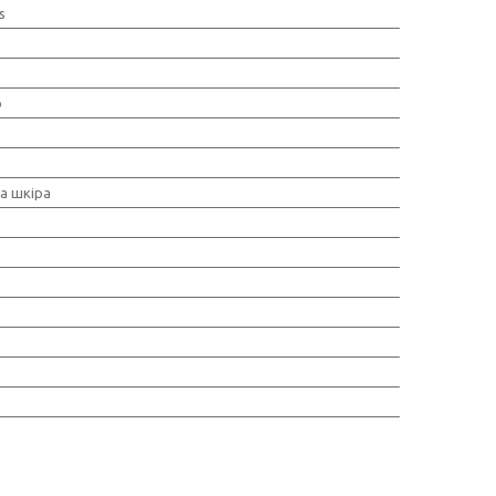
s
о
а шкіра