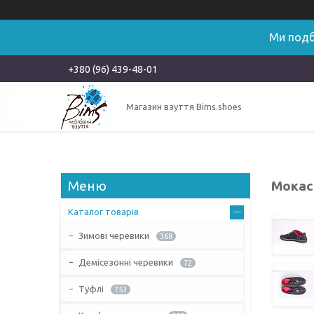
Ми подб
+380 (96) 439-48-01
Магазин взуття Bims.shoes
Мокаси
Каталог товарів
Зимові черевики
368
Демісезонні черевики
72
Туфлі
753