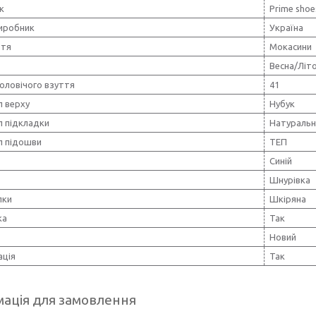
к
Prime shoe
виробник
Україна
ття
Мокасини
Весна/Літ
оловічого взуття
41
л верху
Нубук
л підкладки
Натуральн
л підошви
ТЕП
Синій
Шнурівка
лки
Шкіряна
ка
Так
Новий
ція
Так
ація для замовлення