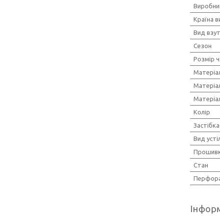
Виробни
Країна 
Вид взу
Сезон
Розмір ч
Матеріа
Матеріа
Матеріа
Колір
Застібка
Вид усті
Прошив
Стан
Перфора
Інформ