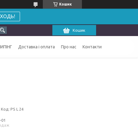
Кошик
ХОДЬ!
Кошик
ИПІНГ
Доставка і оплата
Про нас
Контакти
Код:
PS L 24
-01
одаж