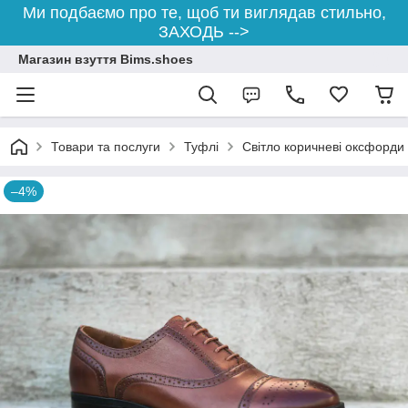
Ми подбаємо про те, щоб ти виглядав стильно,
ЗАХОДЬ -->
Магазин взуття Bims.shoes
Товари та послуги
Туфлі
Світло коричневі оксфорди
–4%