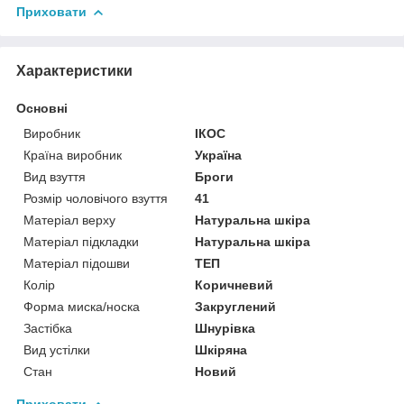
Приховати
Характеристики
Основні
Виробник
ІКОС
Країна виробник
Україна
Вид взуття
Броги
Розмір чоловічого взуття
41
Матеріал верху
Натуральна шкіра
Матеріал підкладки
Натуральна шкіра
Матеріал підошви
ТЕП
Колір
Коричневий
Форма миска/носка
Закруглений
Застібка
Шнурівка
Вид устілки
Шкіряна
Стан
Новий
Приховати