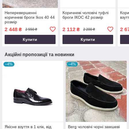
Неперевершенні
Коричневі чоловічі туфлі
Кори
коричневі броги Ikos 40 44
броги ІКОС 42 розмір
взут
розмір
2 448
2 112
2 6
₴
₴
2 550 ₴
2 200 ₴
Купити
Купити
Акційні пропозиції та новинки
–4%
–4%
Якісне взуття в 1 клік, від
Berg чоловічі чорні замшеві