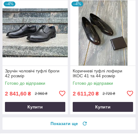
–4%
–4%
Зручін чоловічі туфлі броги
Коричневі туфлі лофери
42 розмір
ІКОС 41 та 44 розмір
Готово до відправки
Готово до відправки
2 841,60
2 611,20
₴
₴
2 960 ₴
2 720 ₴
Купити
Купити
Показати ще