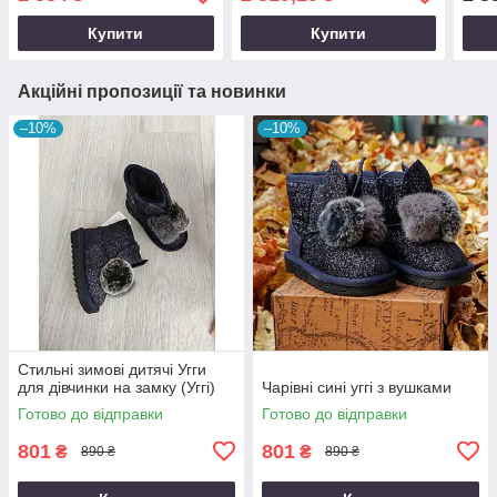
Купити
Купити
Акційні пропозиції та новинки
–10%
–10%
Стильні зимові дитячі Угги
для дівчинки на замку (Уггі)
Чарівні сині уггі з вушками
Готово до відправки
Готово до відправки
801
801
₴
₴
890 ₴
890 ₴