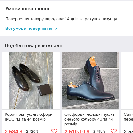
Умови повернення
Повернення товару впродовж 14 днів за рахунок покупця
Всі умови повернення
Подібні товари компанії
Коричневі туфлі лофери
Оксфорди, чоловічі туфлі
Світ
ІКОС 41 та 44 розмір
синього кольору 40 та 44
перф
розмір
2 584
2 519,10
2 5
₴
₴
2 720 ₴
2 799 ₴