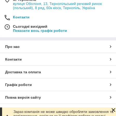
вулиця Оболоня, 13, Тернопільський речовий ринок
(польський), 8 ряд, 60к кіоск, Тернопіль, Україна
Контакти
Сьогодні вихідний
Показати весь графік роботи
Про нас
Контакти
Доставка та оплата
Графік роботи
Повна версія сайту
Сайт створено на маркетплейсі
Prom.ua
Зараз компанія не може швидко обробляти замовлення та
повідомлення, оскільки за її графіком роботи сьогодні